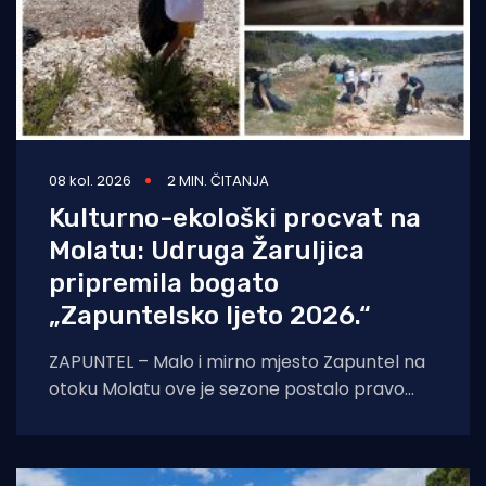
08 kol. 2026
2 MIN. ČITANJA
Kulturno-ekološki procvat na
Molatu: Udruga Žaruljica
pripremila bogato
„Zapuntelsko ljeto 2026.“
ZAPUNTEL – Malo i mirno mjesto Zapuntel na
otoku Molatu ove je sezone postalo pravo
kulturno i edukativno središte otoka
zahvaljujući