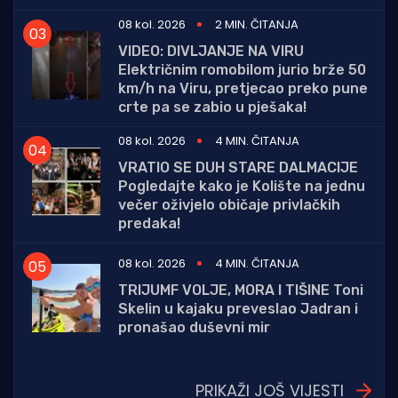
08 kol. 2026
2 MIN. ČITANJA
VIDEO: DIVLJANJE NA VIRU
Električnim romobilom jurio brže 50
km/h na Viru, pretjecao preko pune
crte pa se zabio u pješaka!
08 kol. 2026
4 MIN. ČITANJA
VRATIO SE DUH STARE DALMACIJE
Pogledajte kako je Kolište na jednu
večer oživjelo običaje privlačkih
predaka!
08 kol. 2026
4 MIN. ČITANJA
TRIJUMF VOLJE, MORA I TIŠINE Toni
Skelin u kajaku preveslao Jadran i
pronašao duševni mir
PRIKAŽI JOŠ VIJESTI