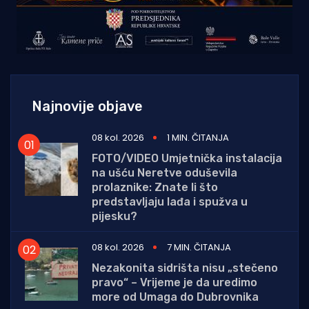
Najnovije objave
08 kol. 2026
1 MIN. ČITANJA
FOTO/VIDEO Umjetnička instalacija
na ušću Neretve oduševila
prolaznike: Znate li što
predstavljaju lađa i spužva u
pijesku?
08 kol. 2026
7 MIN. ČITANJA
Nezakonita sidrišta nisu „stečeno
pravo“ – Vrijeme je da uredimo
more od Umaga do Dubrovnika