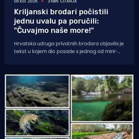
06 kol. 2026
3 MIN. ČITANJA
Kriljanski brodari počistili
jednu uvalu pa poručili:
"Čuvajmo naše more!"
Hrvatska udruga privatnih brodara objavila je
tekst u kojem dio posade s jednog od mini-
kruzera čisti jednu od uvala