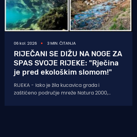
06 kol. 2026
3 MIN. ČITANJA
RIJEČANI SE DIŽU NA NOGE ZA
SPAS SVOJE RIJEKE: "Rječina
je pred ekološkim slomom!"
RIJEKA - Iako je žila kucavica grada i
zaštićeno područje mreže Natura 2000,
Rječina se sustavno uništava i pretvara u
odvodni