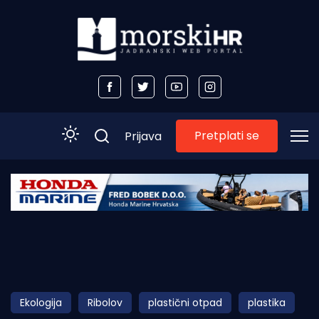
Pretplati se
Prijava
Početna
Morski plus
Morski TV
Obala
Ekologija
Ribolov
plastični otpad
plastika
Otoci