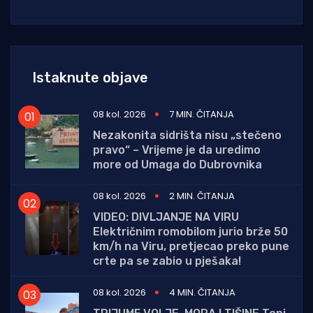
Istaknute objave
08 kol. 2026
7 MIN. ČITANJA
Nezakonita sidrišta nisu „stečeno
pravo“ – Vrijeme je da uredimo
more od Umaga do Dubrovnika
08 kol. 2026
2 MIN. ČITANJA
VIDEO: DIVLJANJE NA VIRU
Električnim romobilom jurio brže 50
km/h na Viru, pretjecao preko pune
crte pa se zabio u pješaka!
08 kol. 2026
4 MIN. ČITANJA