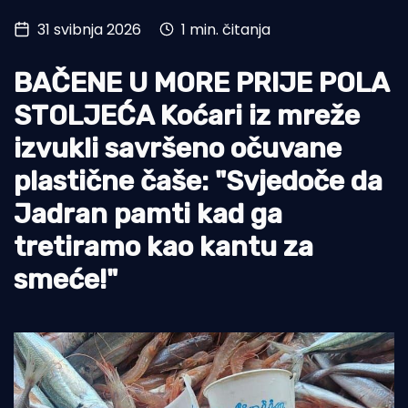
31 svibnja 2026
1 min. čitanja
Turizam i nautika
Pomorstvo
BAČENE U MORE PRIJE POLA
Ribolov
STOLJEĆA Koćari iz mreže
izvukli savršeno očuvane
Ekologija
plastične čaše: "Svjedoče da
Tradicija i kultura
Jadran pamti kad ga
tretiramo kao kantu za
smeće!"