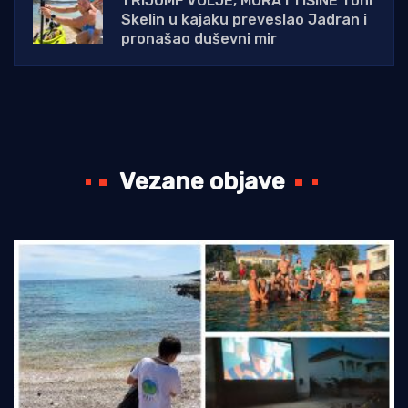
TRIJUMF VOLJE, MORA I TIŠINE Toni
Skelin u kajaku preveslao Jadran i
pronašao duševni mir
Vezane objave