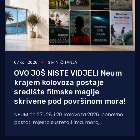
07 kol. 2026
3 MIN. ČITANJA
OVO JOŠ NISTE VIDJELI Neum
krajem kolovoza postaje
središte filmske magije
skrivene pod površinom mora!
NEUM će 27., 28. i 29. kolovoza 2026. ponovno
postati mjesto susreta filma, mora,
umjetnosti i međunarodnih autora. Neum
Underwater