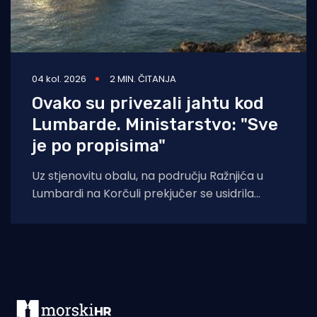
04 kol. 2026
2 MIN. ČITANJA
Ovako su privezali jahtu kod
Lumbarde. Ministarstvo: "Sve
je po propisima"
Uz stjenovitu obalu, na području Ražnjića u
Lumbardi na Korčuli prekjučer se usidrila
jahta. Index piše da je riječ je