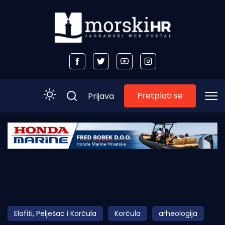
Pretplati se
Prijava
Početna
Morski plus
Morski TV
Obala
Elafiti, Pelješac i Korčula
Korčula
arheologija
Otoci