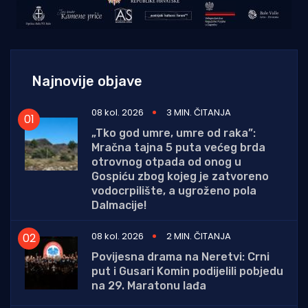
Najnovije objave
08 kol. 2026
3 MIN. ČITANJA
„Tko god umre, umre od raka”:
Mračna tajna 5 puta većeg brda
otrovnog otpada od onog u
Gospiću zbog kojeg je zatvoreno
vodocrpilište, a ugroženo pola
Dalmacije!
08 kol. 2026
2 MIN. ČITANJA
Povijesna drama na Neretvi: Crni
put i Gusari Komin podijelili pobjedu
na 29. Maratonu lađa