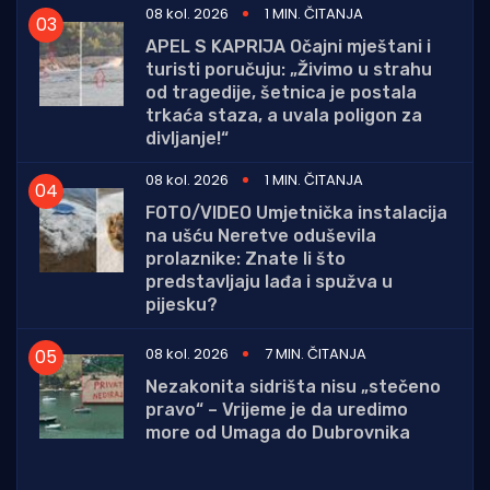
08 kol. 2026
1 MIN. ČITANJA
APEL S KAPRIJA Očajni mještani i
turisti poručuju: „Živimo u strahu
od tragedije, šetnica je postala
trkaća staza, a uvala poligon za
divljanje!“
08 kol. 2026
1 MIN. ČITANJA
FOTO/VIDEO Umjetnička instalacija
na ušću Neretve oduševila
prolaznike: Znate li što
predstavljaju lađa i spužva u
pijesku?
08 kol. 2026
7 MIN. ČITANJA
Nezakonita sidrišta nisu „stečeno
pravo“ – Vrijeme je da uredimo
more od Umaga do Dubrovnika