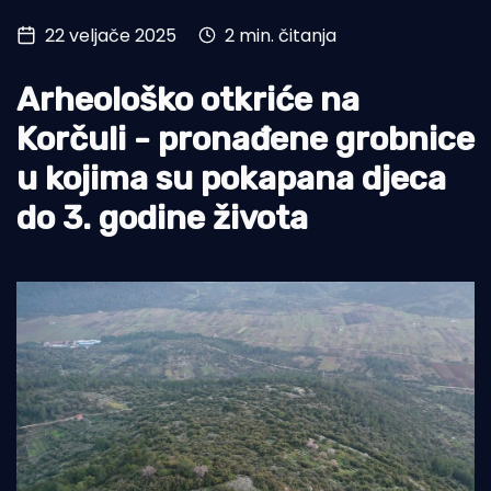
22 veljače 2025
2 min. čitanja
Turizam i nautika
Pomorstvo
Arheološko otkriće na
Ribolov
Korčuli - pronađene grobnice
u kojima su pokapana djeca
Ekologija
do 3. godine života
Tradicija i kultura