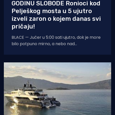
GODINU SLOBODE Ronioci kod
Pelješkog mosta u 5 ujutro
izveli zaron o kojem danas svi
pričaju!
BLACE — Jučer u 5:00 sati ujutro, dok je more
bilo potpuno mirno, a nebo nad
dalmatinskom obalom još obavijeno