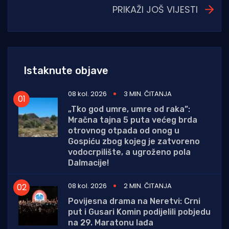
PRIKAŽI JOŠ VIJESTI
Istaknute objave
08 kol. 2026
3 MIN. ČITANJA
„Tko god umre, umre od raka”:
Mračna tajna 5 puta većeg brda
otrovnog otpada od onog u
Gospiću zbog kojeg je zatvoreno
vodocrpilište, a ugroženo pola
Dalmacije!
08 kol. 2026
2 MIN. ČITANJA
Povijesna drama na Neretvi: Crni
put i Gusari Komin podijelili pobjedu
na 29. Maratonu lađa