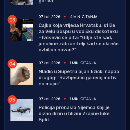
goriva
07 kol. 2026
4 MIN. ČITANJA
Cajka koja vrijeđa Hrvatsku, stiže
za Velu Gospu u vodičku diskoteku
- Ivošević se pita: "Gdje ste sad,
junačine zabranitelji kad se okreće
ozbiljan novac?"
07 kol. 2026
1 MIN. ČITANJA
Mladić u Supetru pijan fizički napao
drugog: "Razbjesnio ga ovaj motiv
na majici"
07 kol. 2026
1 MIN. ČITANJA
Policija pronašla Nijemca koji je
dizao dron u blizini Zračne luke
Split