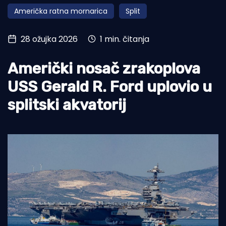
Američka ratna mornarica
Split
Turizam i nautika
Pomorstvo
28 ožujka 2026
1 min. čitanja
Ribolov
Američki nosač zrakoplova
Ekologija
USS Gerald R. Ford uplovio u
Tradicija i kultura
splitski akvatorij