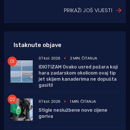
PRIKAŽI JOŠ VIJESTI
Istaknute objave
07 kol. 2026
2 MIN. ČITANJA
IDIOTIZAM Ovako usred požara koji
hara zadarskom okolicom ovaj tip
jet skijem kanaderima ne dopušta
gasiti!
07 kol. 2026
1 MIN. ČITANJA
Stigle neslužbene nove cijene
goriva