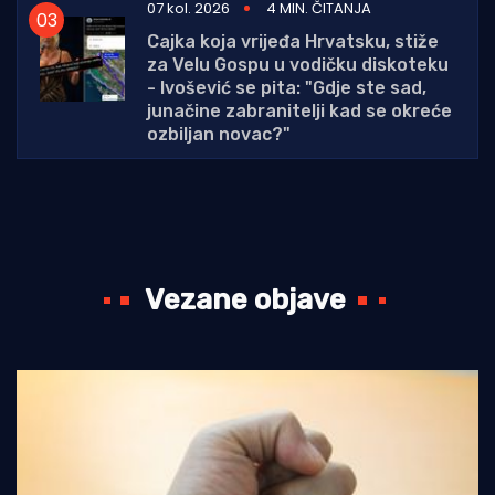
07 kol. 2026
4 MIN. ČITANJA
Cajka koja vrijeđa Hrvatsku, stiže
za Velu Gospu u vodičku diskoteku
- Ivošević se pita: "Gdje ste sad,
junačine zabranitelji kad se okreće
ozbiljan novac?"
Vezane objave