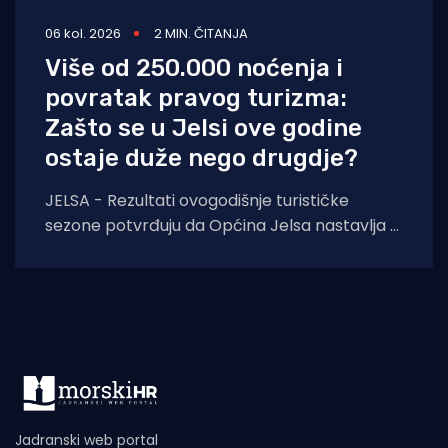
06 kol. 2026
2 MIN. ČITANJA
Više od 250.000 noćenja i
povratak pravog turizma:
Zašto se u Jelsi ove godine
ostaje duže nego drugdje?
JELSA - Rezultati ovogodišnje turističke
sezone potvrđuju da Općina Jelsa nastavlja u
pozitivnom smjeru. Do 1. kolovoza ostvarili
smo 255.585
Jadranski web portal