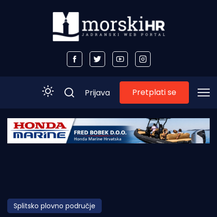
Pretplati se
Prijava
Početna
Morski plus
Morski TV
Obala
Splitsko plovno područje
Otoci