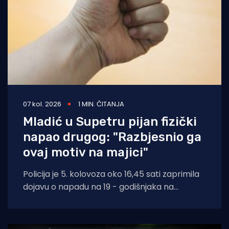
07 kol. 2026
1 MIN. ČITANJA
Mladić u Supetru pijan fizički
napao drugog: "Razbjesnio ga
ovaj motiv na majici"
Policija je 5. kolovoza oko 16,45 sati zaprimila
dojavu o napadu na 19 - godišnjaka na
području Supetra. Prema do