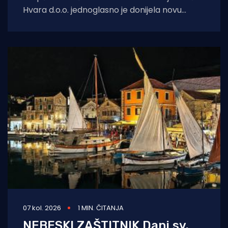
Hvara d.o.o. jednoglasno je donijela novu
Odluku o cijeni vodnih usluga
07 kol. 2026
1 MIN. ČITANJA
NEBESKI ZAŠTITNIK Dani sv.