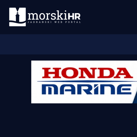
Početna
Morski plus
Morski TV
Obala
Otoci
Turizam i nautika