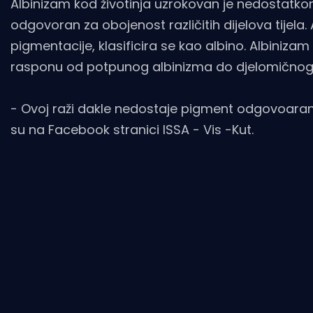
Albinizam kod životinja uzrokovan je nedostatkom
odgovoran za obojenost različitih dijelova tijel
pigmentacije, klasificira se kao albino. Albinizam 
rasponu od potpunog albinizma do djelomičnog i
- Ovoj raži dakle nedostaje pigment odgovoaran za 
su na Facebook stranici ISSA - Vis -Kut.