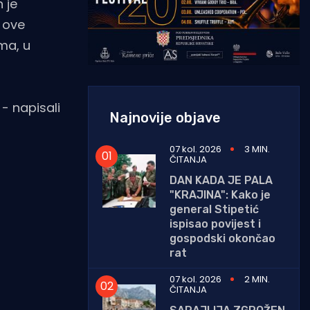
 je
a ove
ima, u
 - napisali
Najnovije objave
07 kol. 2026
3 MIN.
ČITANJA
DAN KADA JE PALA
"KRAJINA": Kako je
general Stipetić
ispisao povijest i
gospodski okončao
rat
07 kol. 2026
2 MIN.
ČITANJA