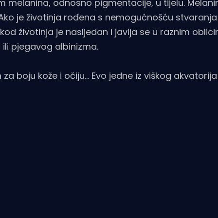
 melanina, odnosno pigmentacije, u tijelu. Melanin
a. Ako je životinja rođena s nemogućnošću stvaranj
kod životinja je nasljedan i javlja se u raznim oblic
li pjegavog albinizma.
boju kože i očiju... Evo jedne iz viškog akvatorija