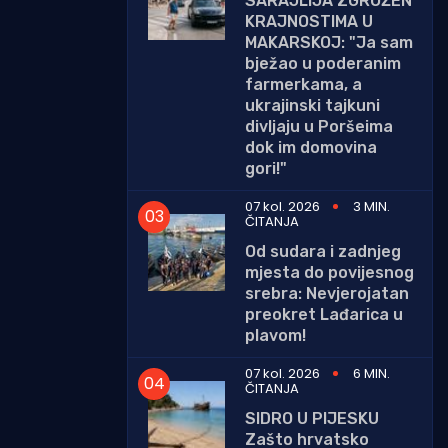
SARAJLIJA ZGROŽEN
KRAJNOSTIMA U
MAKARSKOJ: "Ja sam
bježao u poderanim
farmerkama, a
ukrajinski tajkuni
divljaju u Poršeima
dok im domovina
gori!"
07 kol. 2026
3 MIN.
ČITANJA
Od sudara i zadnjeg
mjesta do povijesnog
srebra: Nevjerojatan
preokret Lađarica u
plavom!
07 kol. 2026
6 MIN.
ČITANJA
SIDRO U PIJESKU
Zašto hrvatsko