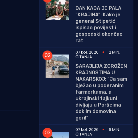
DAN KADA JE PALA
"KRAJINA": Kako je
general Stipetić
ispisao povijest i
gospodski okončao
rat
07 kol. 2026
2 MIN.
ČITANJA
SARAJLIJA ZGROŽEN
KRAJNOSTIMA U
MAKARSKOJ: "Ja sam
bježao u poderanim
farmerkama, a
ukrajinski tajkuni
divljaju u Poršeima
dok im domovina
gori!"
07 kol. 2026
6 MIN.
ČITANJA