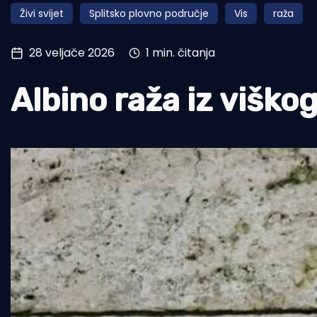
Živi svijet
Splitsko plovno područje
Vis
raža
Pomorstvo
Ribolov
28 veljače 2026
1 min. čitanja
Ekologija
Albino raža iz viško
Tradicija i kultura