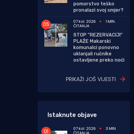
pomorstvo teško
pronalazi svoj smjer?
07 kol. 2026
1 MIN.
ČITANJA
STOP "REZERVACIJI"
PLAŽE Makarski
komunalci ponovno
uklanjali ručnike
ostavljene preko noći
PRIKAŽI JOŠ VIJESTI
Istaknute objave
07 kol. 2026
3 MIN.
ČITANJA