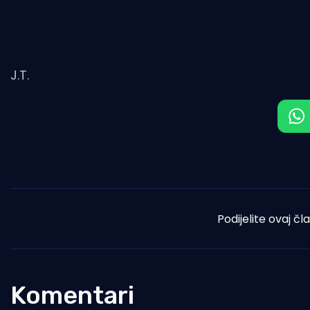
J.T.
Podijelite ovaj čl
Komentari