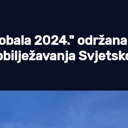
 obala 2024." održana
obilježavanja Svjetsk