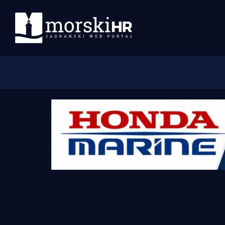
Početna
Morski plus
Morski TV
Obala
Otoci
Turizam i nautika