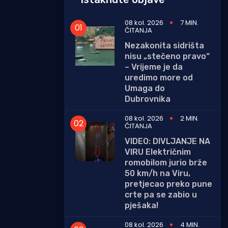
08 kol. 2026
7 MIN.
ČITANJA
Nezakonita sidrišta
nisu „stečeno pravo“
– Vrijeme je da
uredimo more od
Umaga do
Dubrovnika
08 kol. 2026
2 MIN.
ČITANJA
VIDEO: DIVLJANJE NA
VIRU Električnim
romobilom jurio brže
50 km/h na Viru,
pretjecao preko pune
crte pa se zabio u
pješaka!
08 kol. 2026
4 MIN.