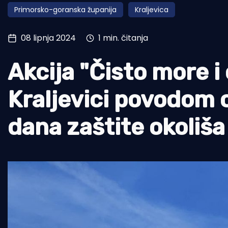
Primorsko-goranska županija
Kraljevica
Pomorstvo
Ribolov
08 lipnja 2024
1 min. čitanja
Ekologija
Akcija "Čisto more i
Tradicija i kultura
Kraljevici povodom 
dana zaštite okoliša