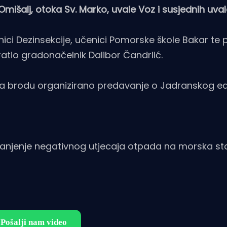
mišalj, otoka Sv. Marko, uvale Voz i susjednih uval
atnici Dezinsekcije, učenici Pomorske škole Bakar te 
spratio gradonačelnik Dalibor Čandrlić.
 na brodu organizirano predavanje o Jadranskog e
smanjenje negativnog utjecaja otpada na morska st