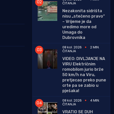
ČITANJA
Nezakonita sidrišta
nisu „stečeno pravo“
– Vrijeme je da
uredimo more od
Umaga do
Dubrovnika
08 kol. 2026
2 MIN.
ČITANJA
VIDEO: DIVLJANJE NA
VIRU Električnim
romobilom jurio brže
50 km/h na Viru,
pretjecao preko pune
crte pa se zabio u
pješaka!
08 kol. 2026
4 MIN.
ČITANJA
VRATIO SE DUH