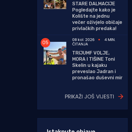
STARE DALMACIJE
Pogledajte kako je
Kolište na jednu
večer oživjelo običaje
privlačkih predaka!
08 kol. 2026
4 MIN.
ČITANJA
TRIJUMF VOLJE,
MORA I TIŠINE Toni
Skelin u kajaku
preveslao Jadran i
pronašao duševni mir
PRIKAŽI JOŠ VIJESTI
Istaknute objave