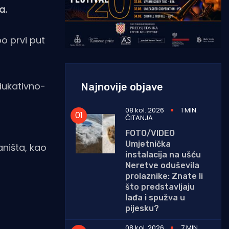
a.
po prvi put
dukativno-
Najnovije objave
08 kol. 2026
1 MIN.
ČITANJA
FOTO/VIDEO
Umjetnička
aništa, kao
instalacija na ušću
Neretve oduševila
prolaznike: Znate li
što predstavljaju
lađa i spužva u
pijesku?
08 kol. 2026
7 MIN.