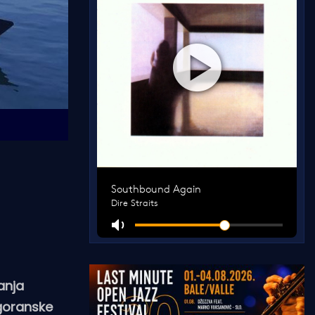
anja
-goranske