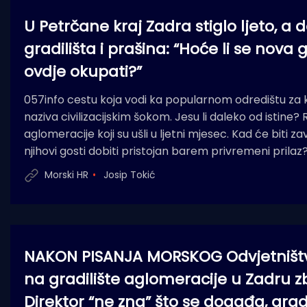
U Petrčane kraj Zadra stiglo ljeto, a 
gradilišta i prašina: “Hoće li se nova 
ovdje okupati?”
057info cestu koja vodi ka popularnom odredištu z
naziva civilizacijskim šokom. Jesu li daleko od istine?
aglomeracije koji su ušli u ljetni mjesec. Kad će biti za
njihovi gosti dobiti pristojan barem privremeni prilaz
Morski HR
Josip Tokić
NAKON PISANJA MORSKOG Odvjetništvo 
na gradilište aglomeracije u Zadru z
Direktor “ne zna” što se događa, gra