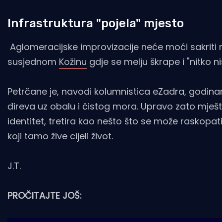
Infrastruktura "pojela" mjesto
Aglomeracijske improvizacije neće moći sakriti ni
susjednom
Kožinu
gdje se melju škrape i "nitko ni
Petrčane je, navodi kolumnistica eZadra, godina
đireva uz obalu i čistog mora. Upravo zato mješt
identitet, tretira kao nešto što se može raskopati,
koji tamo žive cijeli život.
J.T.
PROČITAJTE JOŠ: