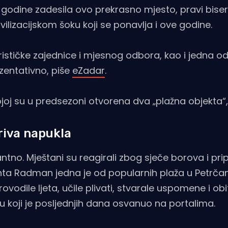
šle godine zadesila ovo prekrasno mjesto, pravi bise
civilizacijskom šoku koji se ponavlja i ove godine.
ističke zajednice i mjesnog odbora, kao i jedna od 
zentativno, piše
eZadar
.
joj su u predsezoni otvorena dva „plažna objekta“,
 riva napukla
ntno. Mještani su reagirali zbog sječe borova i pr
Punta Radman jedna je od popularnih plaža u Petrča
vodile ljeta, učile plivati, stvarale uspomene i obi
pisu koji je posljednjih dana osvanuo na portalima.