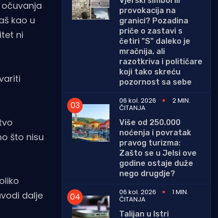
Vjerski simbol ili
e očuvanja
provokacija na
baš kao u
granici? Pozadina
priče o zastavi s
tet ni
četiri "S" daleko je
mračnija, ali
razotkriva i političare
koji tako skreću
ariti
pozornost sa sebe
06 kol. 2026
2 MIN.
ČITANJA
tvo
Više od 250.000
noćenja i povratak
mo što nisu
pravog turizma:
Zašto se u Jelsi ove
godine ostaje duže
nego drugdje?
oliko
06 kol. 2026
1 MIN.
avodi dalje
ČITANJA
Talijan u Istri