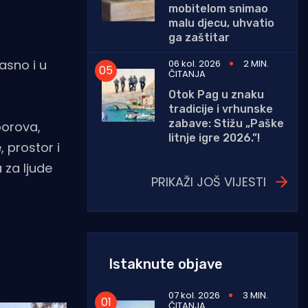
mobitelom snimao
malu djecu, uhvatio
ga zaštitar
jasno i u
06 kol. 2026
2 MIN.
ČITANJA
Otok Pag u znaku
tradicije i vrhunske
zabave: Stižu „Paške
borova,
litnje igre 2026.”!
 prostor i
a za ljude
PRIKAŽI JOŠ VIJESTI
Istaknute objave
07 kol. 2026
3 MIN.
ČITANJA