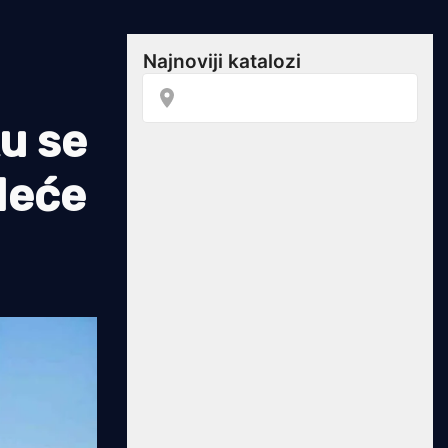
u se
"Neće