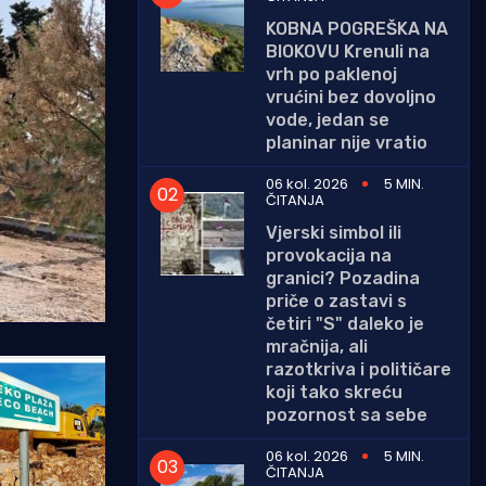
KOBNA POGREŠKA NA
BIOKOVU Krenuli na
vrh po paklenoj
vrućini bez dovoljno
vode, jedan se
planinar nije vratio
06 kol. 2026
5 MIN.
ČITANJA
Vjerski simbol ili
provokacija na
granici? Pozadina
priče o zastavi s
četiri "S" daleko je
mračnija, ali
razotkriva i političare
koji tako skreću
pozornost sa sebe
06 kol. 2026
5 MIN.
ČITANJA