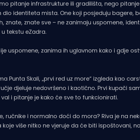
pitanje infrastrukture ili gradilišta, nego pitanj
an dio identiteta mista. One koji posjeduju bagere, 
, znate, znate sve – ne zanimaju uspomene, identi
 u tekstu eZadra.
ničije uspomene, zanima ih uglavnom kako i gdje ostv
ma Punta Skali, „prvi red uz more“ izgleda kao cars
odručje djeluje nedovršeno i kaotično. Prvi kupači sa
i val i pitanje je kako će sve to funkcionirati.
ke, ručnike i normalno doći do mora? Riva je na nek
oje više nitko ne vjeruje da će biti ispoštovani, n