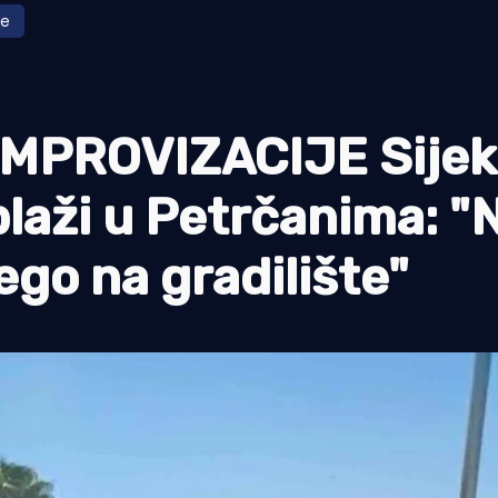
le
MPROVIZACIJE Sijek
plaži u Petrčanima: 
ego na gradilište"