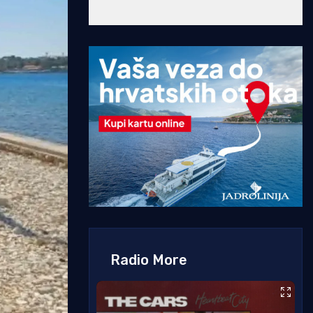
Radio More