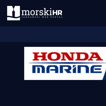
Početna
Morski plus
Morski TV
Obala
Otoci
Turizam i nautika