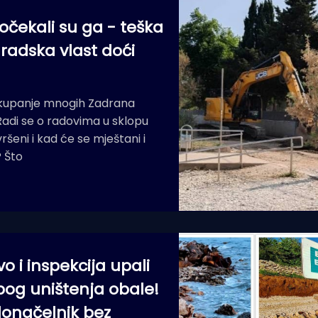
dočekali su ga - teška
gradska vlast doći
a kupanje mnogih Zadrana
 Radi se o radovima u sklopu
vršeni i kad će se mještani i
? Što
i inspekcija upali
bog uništenja obale!
donačelnik bez