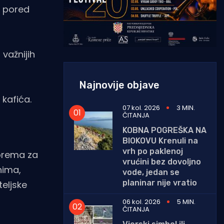
r pored
važnijih
Najnovije objave
 kafića.
07 kol. 2026
3 MIN.
ČITANJA
KOBNA POGREŠKA NA
BIOKOVU Krenuli na
vrh po paklenoj
iprema za
vrućini bez dovoljno
nima,
vode, jedan se
planinar nije vratio
teljske
06 kol. 2026
5 MIN.
ČITANJA