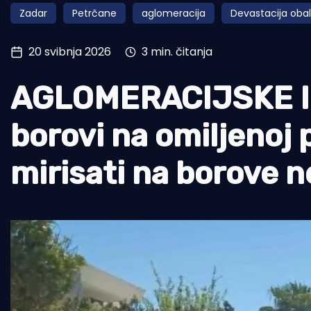
Zadar
Petrčane
aglomeracija
Devastacija oba
Pomorstvo
Ribolov
20 svibnja 2026
3 min. čitanja
Ekologija
AGLOMERACIJSKE I
Tradicija i kultura
borovi na omiljenoj 
mirisati na borove n