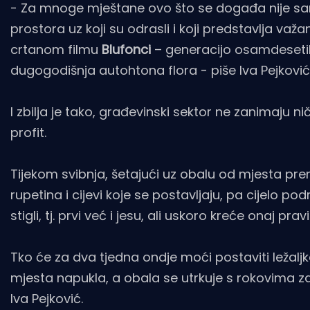
- Za mnoge mještane ovo što se događa nije samo 
prostora uz koji su odrasli i koji predstavlja važ
crtanom filmu
Blufonci
– generacijo osamdesetih
dugogodišnja autohtona flora - piše Iva Pejković
I zbilja je tako, građevinski sektor ne zanimaju 
profit.
Tijekom svibnja, šetajući uz obalu od mjesta pre
rupetina i cijevi koje se postavljaju, pa cijelo p
stigli, tj. prvi već i jesu, ali uskoro kreće onaj prav
Tko će za dva tjedna ondje moći postaviti ležalj
mjesta napukla, a obala se utrkuje s rokovima za k
Iva Pejković.