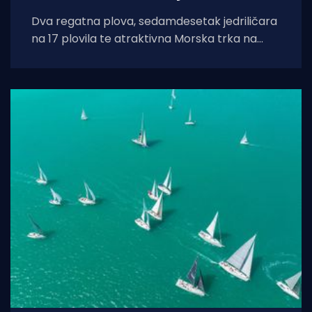
Dva regatna plova, sedamdesetak jedriličara
na 17 plovila te atraktivna Morska trka na
prstenac obilježili su uspješno održanu 16.
Barbansku