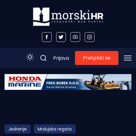
Pretplati se
Prijava
Početna
Morski plus
Morski TV
Obala
Jedrenje
Mrdujska regata
Otoci