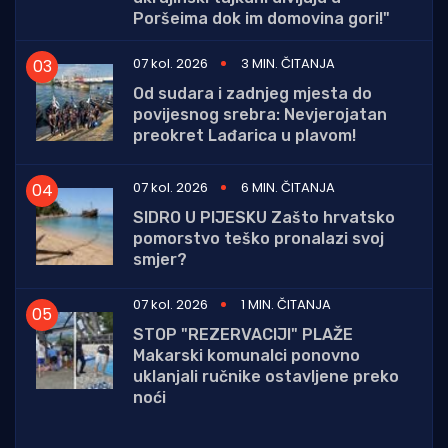
Poršeima dok im domovina gori!"
07 kol. 2026
3 MIN. ČITANJA
Od sudara i zadnjeg mjesta do
povijesnog srebra: Nevjerojatan
preokret Lađarica u plavom!
07 kol. 2026
6 MIN. ČITANJA
SIDRO U PIJESKU Zašto hrvatsko
pomorstvo teško pronalazi svoj
smjer?
07 kol. 2026
1 MIN. ČITANJA
STOP "REZERVACIJI" PLAŽE
Makarski komunalci ponovno
uklanjali ručnike ostavljene preko
noći