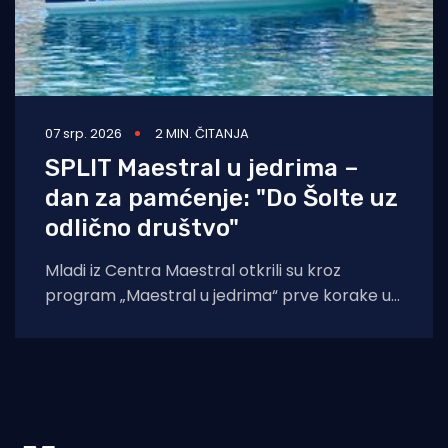
07 srp. 2026
2 MIN. ČITANJA
SPLIT Maestral u jedrima –
dan za pamćenje: "Do Šolte uz
odlično društvo"
Mladi iz Centra Maestral otkrili su kroz
program „Maestral u jedrima“ prve korake u
čarobnom svijetu jedrenja. Program je održan