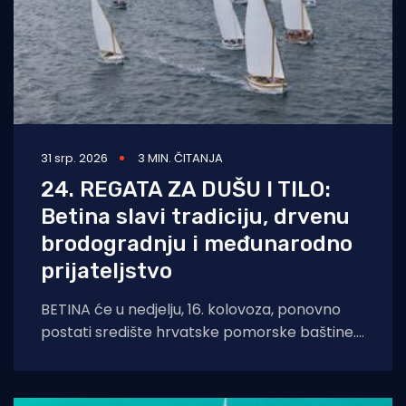
31 srp. 2026
3 MIN. ČITANJA
24. REGATA ZA DUŠU I TILO:
Betina slavi tradiciju, drvenu
brodogradnju i međunarodno
prijateljstvo
BETINA će u nedjelju, 16. kolovoza, ponovno
postati središte hrvatske pomorske baštine.
Održat će se tradicionalna 24. Regata za dušu