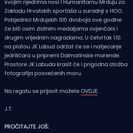
svojim njedrima nosi i Humanitarnu Mrduju za
Zakladu Hrvatskih sportaša u suradnji s HOO.
Pobjednici Mrdujskih 100 dvoboja ove godine
će biti osim zlatnim medaljama ovjenčani i
drugim vrijednim nagradama. U četvrtak 1.10.
na platou JK Labud održat će se i natjecanje
jedriličara u pripremi Dalmatinske marende.
Prostore JK Labuda krasit će i prigodna izložba
fotografija posvećenih moru.
Na regatu se prijavit možete
OVDJE
.
J.T.
PROČITAJTE JOŠ: