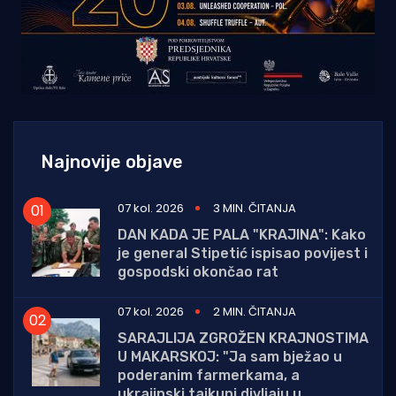
Najnovije objave
07 kol. 2026
3 MIN. ČITANJA
DAN KADA JE PALA "KRAJINA": Kako
je general Stipetić ispisao povijest i
gospodski okončao rat
07 kol. 2026
2 MIN. ČITANJA
SARAJLIJA ZGROŽEN KRAJNOSTIMA
U MAKARSKOJ: "Ja sam bježao u
poderanim farmerkama, a
ukrajinski tajkuni divljaju u