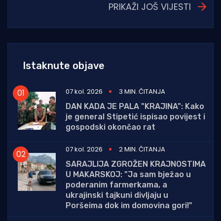
PRIKAŽI JOŠ VIJESTI
Istaknute objave
07 kol. 2026
3 MIN. ČITANJA
DAN KADA JE PALA "KRAJINA": Kako
je general Stipetić ispisao povijest i
gospodski okončao rat
07 kol. 2026
2 MIN. ČITANJA
SARAJLIJA ZGROŽEN KRAJNOSTIMA
U MAKARSKOJ: "Ja sam bježao u
poderanim farmerkama, a
ukrajinski tajkuni divljaju u
Poršeima dok im domovina gori!"