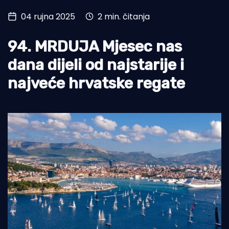
04 rujna 2025
2 min. čitanja
Turizam i nautika
Pomorstvo
94. MRDUJA Mjesec nas
Ribolov
dana dijeli od najstarije i
najveće hrvatske regate
Ekologija
Tradicija i kultura