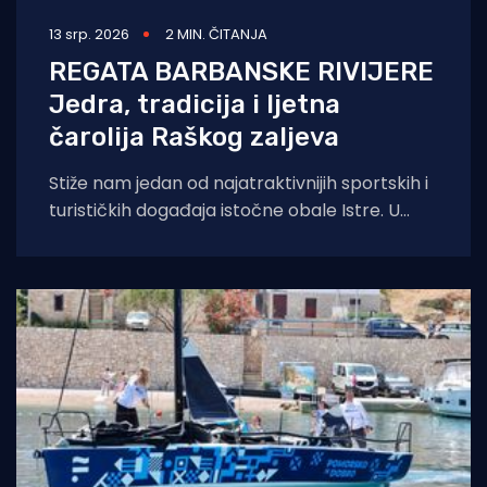
13 srp. 2026
2 MIN. ČITANJA
REGATA BARBANSKE RIVIJERE
Jedra, tradicija i ljetna
čarolija Raškog zaljeva
Stiže nam jedan od najatraktivnijih sportskih i
turističkih događaja istočne obale Istre. U
organizaciji Jedriličarskog kluba Delfin iz Pule i