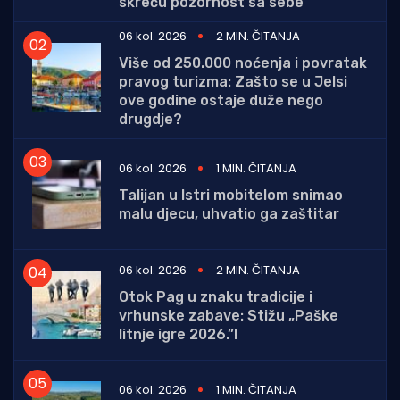
skreću pozornost sa sebe
06 kol. 2026
2 MIN. ČITANJA
Više od 250.000 noćenja i povratak
pravog turizma: Zašto se u Jelsi
ove godine ostaje duže nego
drugdje?
06 kol. 2026
1 MIN. ČITANJA
Talijan u Istri mobitelom snimao
malu djecu, uhvatio ga zaštitar
06 kol. 2026
2 MIN. ČITANJA
Otok Pag u znaku tradicije i
vrhunske zabave: Stižu „Paške
litnje igre 2026.”!
06 kol. 2026
1 MIN. ČITANJA