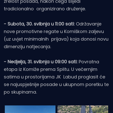
zrelost posada, nakon čega slijedi
tradicionalno organizirano druženje.
- Subota, 30. svibnja u 11:00 sati:
Održavanje
nove promotivne regate u Komiškom zaljevu
(uz uvjet minimalnih prijava) koja donosi novu
dimenziju natjecanja.
- Nedjelja, 31. svibnja u 09:00 sati:
Povratna
etapa iz Komiže prema Splitu. U večernjim
satima u prostorijama JK Labud proglasit će
se najuspješnije posade u ukupnom poretku te
po skupinama.