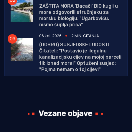
ZAŠTITA MORA 'Bacači' BIO kugli u
more odgovorili stručnjaku za
morsku biologiju: "Ugarkoviću,
nismo šuplja priča"
06 kol. 2026
2 MIN. ČITANJA
(DOBRO) SUSJEDSKE LUDOSTI
Čitatelj: "Postavio je ilegalnu
kanalizacijsku cijev na mojoj parceli
tik iznad mora!" Optuženi susjed:
"Pojma nemam o toj cijevi"
Vezane objave