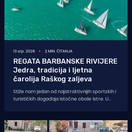
13 srp. 2026
2 MIN. ČITANJA
REGATA BARBANSKE RIVIJERE
Jedra, tradicija i ljetna
čarolija Raškog zaljeva
Stiže nam jedan od najatraktivnijih sportskih i
turističkih događaja istočne obale Istre. U
organizaciji Jedriličarskog kluba Delfin iz Pule i