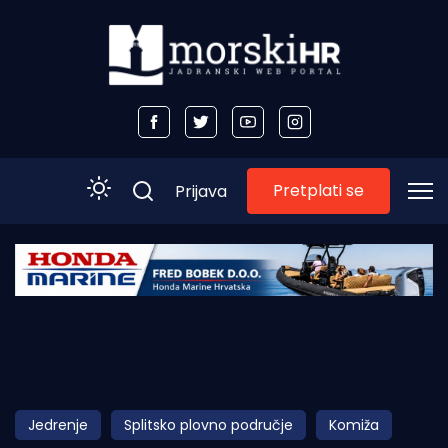
Pretplati se
Prijava
Početna
Morski plus
Morski TV
Obala
Jedrenje
Splitsko plovno područje
Komiža
Otoci