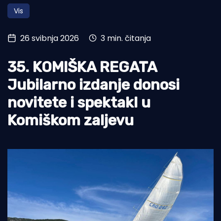
Vis
Turizam i nautika
Pomorstvo
26 svibnja 2026
3 min. čitanja
Ribolov
35. KOMIŠKA REGATA
Ekologija
Jubilarno izdanje donosi
Tradicija i kultura
novitete i spektakl u
Komiškom zaljevu