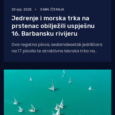
20 srp. 2026
3 MIN. ČITANJA
Jedrenje i morska trka na
prstenac obilježili uspješnu
16. Barbansku rivijeru
Dva regatna plova, sedamdesetak jedriličara
na 17 plovila te atraktivna Morska trka na
prstenac obilježili su uspješno održanu 16.
Barbansku