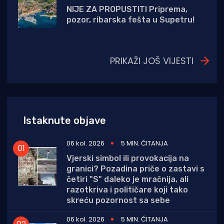
NIJE ZA PROPUSTITI Priprema,
pozor, ribarska fešta u Supetru!
PRIKAŽI JOŠ VIJESTI
Istaknute objave
06 kol. 2026
5 MIN. ČITANJA
Vjerski simbol ili provokacija na
granici? Pozadina priče o zastavi s
četiri "S" daleko je mračnija, ali
razotkriva i političare koji tako
skreću pozornost sa sebe
06 kol. 2026
5 MIN. ČITANJA