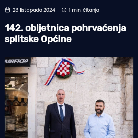
28 listopada 2024
1 min. čitanja
Turizam i nautika
Pomorstvo
142. obljetnica pohrvaćenja
Ribolov
splitske Općine
Ekologija
Tradicija i kultura