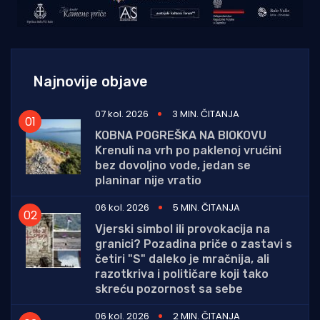
Najnovije objave
07 kol. 2026
3 MIN. ČITANJA
KOBNA POGREŠKA NA BIOKOVU
Krenuli na vrh po paklenoj vrućini
bez dovoljno vode, jedan se
planinar nije vratio
06 kol. 2026
5 MIN. ČITANJA
Vjerski simbol ili provokacija na
granici? Pozadina priče o zastavi s
četiri "S" daleko je mračnija, ali
razotkriva i političare koji tako
skreću pozornost sa sebe
06 kol. 2026
2 MIN. ČITANJA