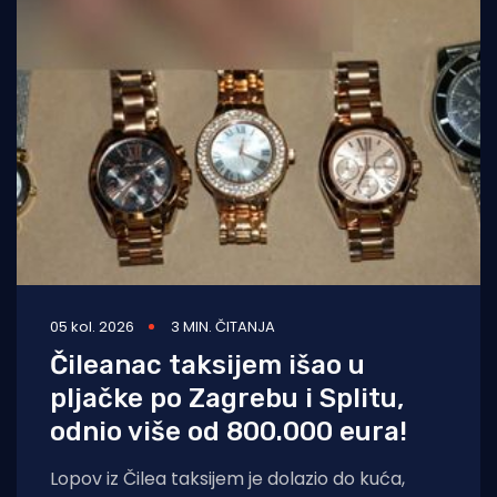
05 kol. 2026
3 MIN. ČITANJA
Čileanac taksijem išao u
pljačke po Zagrebu i Splitu,
odnio više od 800.000 eura!
Lopov iz Čilea taksijem je dolazio do kuća,