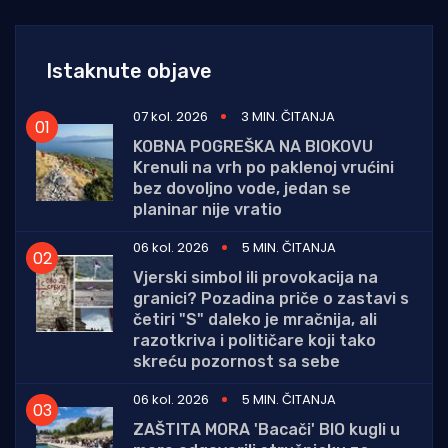
Istaknute objave
07 kol. 2026
3 MIN. ČITANJA
KOBNA POGREŠKA NA BIOKOVU
Krenuli na vrh po paklenoj vrućini
bez dovoljno vode, jedan se
planinar nije vratio
06 kol. 2026
5 MIN. ČITANJA
Vjerski simbol ili provokacija na
granici? Pozadina priče o zastavi s
četiri "S" daleko je mračnija, ali
razotkriva i političare koji tako
skreću pozornost sa sebe
06 kol. 2026
5 MIN. ČITANJA
ZAŠTITA MORA 'Bacači' BIO kugli u