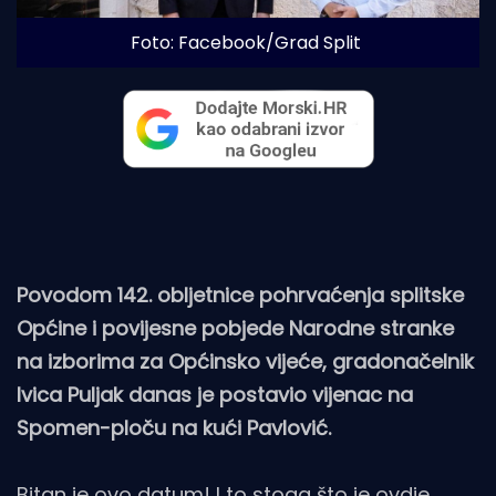
Foto: Facebook/Grad Split
Povodom 142. obljetnice pohrvaćenja splitske
Općine i povijesne pobjede Narodne stranke
na izborima za Općinsko vijeće, gradonačelnik
Ivica Puljak danas je postavio vijenac na
Spomen-ploču na kući Pavlović.
Bitan je ovo datum! I to stoga što je ovdje