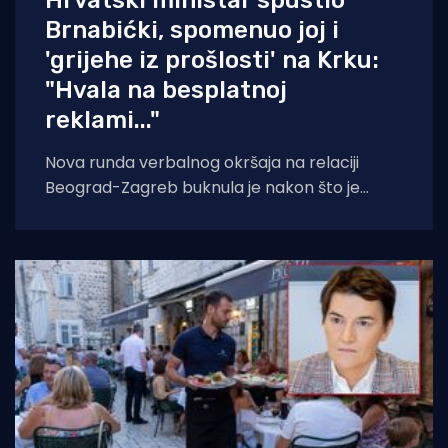
Brnabićki, spomenuo joj i
'grijehe iz prošlosti' na Krku:
"Hvala na besplatnoj
reklami..."
Nova runda verbalnog okršaja na relaciji
Beograd-Zagreb buknula je nakon što je
predsjednica Skupštine Srbije Ana Brnabić
optužila prosvjednike