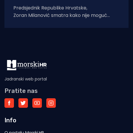
Predsjednik Republike Hrvatske,
Zoran Milanović smatra kako nije moguć
dolazak predsjednika Vučića u Hrvatsku te je
odlučio otkazati sastanak Procesa
Jadranski web portal
Pratite nas
Info
O portalu Morski.HR