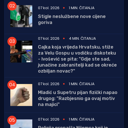
07 kol. 2026
1 MIN. ČITANJA
Stigle neslužbene nove cijene
goriva
07 kol. 2026
4 MIN. ČITANJA
Cajka koja vrijeđa Hrvatsku, stiže
za Velu Gospu u vodičku diskoteku
- Ivošević se pita: "Gdje ste sad,
junačine zabranitelji kad se okreće
ozbiljan novac?"
07 kol. 2026
1 MIN. ČITANJA
Mladić u Supetru pijan fizički napao
drugog: "Razbjesnio ga ovaj motiv
na majici"
07 kol. 2026
1 MIN. ČITANJA
Policija pronašla Nijemca koji je