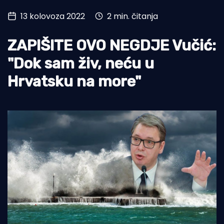
13 kolovoza 2022
2 min. čitanja
Turizam i nautika
Pomorstvo
ZAPIŠITE OVO NEGDJE Vučić:
Ribolov
"Dok sam živ, neću u
Hrvatsku na more"
Ekologija
Tradicija i kultura