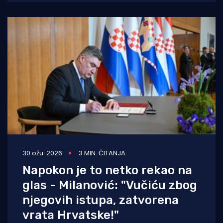
izravnim instrukcijama iz
30 ožu. 2026
3 MIN. ČITANJA
Napokon je to netko rekao na
glas - Milanović: "Vučiću zbog
njegovih istupa, zatvorena
vrata Hrvatske!"