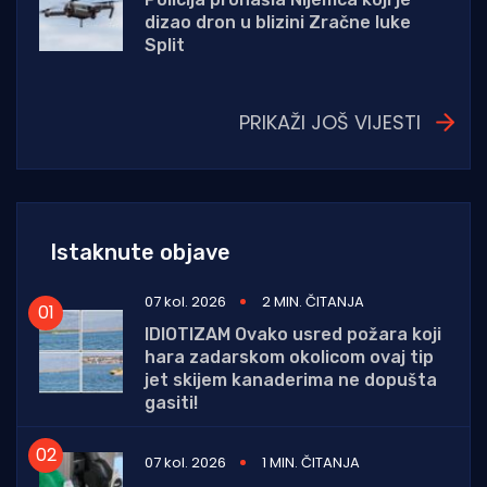
dizao dron u blizini Zračne luke
Split
PRIKAŽI JOŠ VIJESTI
Istaknute objave
07 kol. 2026
2 MIN. ČITANJA
IDIOTIZAM Ovako usred požara koji
hara zadarskom okolicom ovaj tip
jet skijem kanaderima ne dopušta
gasiti!
07 kol. 2026
1 MIN. ČITANJA