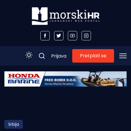
Pretplati se
Prijava
Početna
Morski plus
Morski TV
Obala
Srbija
Otoci