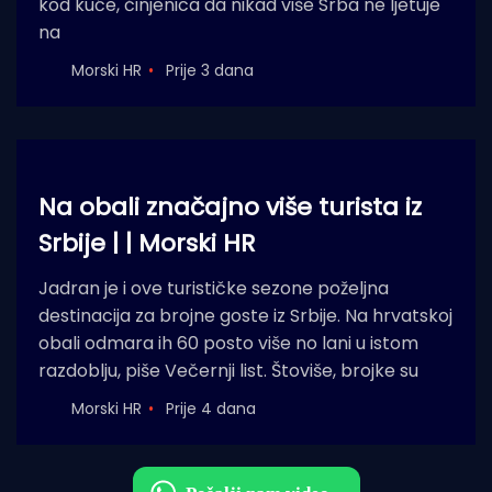
kod kuće, činjenica da nikad više Srba ne ljetuje
na
Morski HR
Prije 3 dana
Na obali značajno više turista iz
Srbije | | Morski HR
Jadran je i ove turističke sezone poželjna
destinacija za brojne goste iz Srbije. Na hrvatskoj
obali odmara ih 60 posto više no lani u istom
razdoblju, piše Večernji list. Štoviše, brojke su
Morski HR
Prije 4 dana