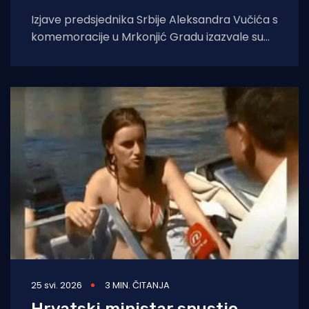
Izjave predsjednika Srbije Aleksandra Vučića s
komemoracije u Mrkonjić Gradu izazvale su
val reakcija u hrvatskom političkom vrhu.
Vučić je
25 svi. 2026
3 MIN. ČITANJA
Hrvatski ministar spustio