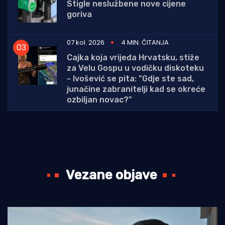
Stigle neslužbene nove cijene
goriva
07 kol. 2026
4 MIN. ČITANJA
Cajka koja vrijeđa Hrvatsku, stiže
za Velu Gospu u vodičku diskoteku
- Ivošević se pita: "Gdje ste sad,
junačine zabranitelji kad se okreće
ozbiljan novac?"
Vezane objave