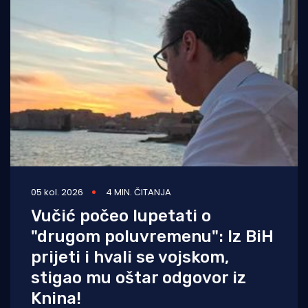
05 kol. 2026
4 MIN. ČITANJA
Vučić počeo lupetati o
"drugom poluvremenu": Iz BiH
prijeti i hvali se vojskom,
stigao mu oštar odgovor iz
Knina!