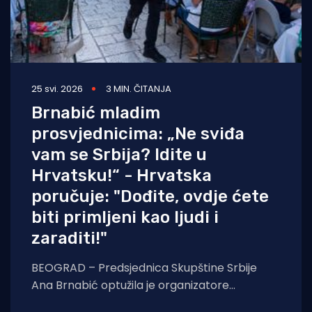
25 svi. 2026
3 MIN. ČITANJA
Brnabić mladim
prosvjednicima: „Ne sviđa
vam se Srbija? Idite u
Hrvatsku!“ - Hrvatska
poručuje: "Dođite, ovdje ćete
biti primljeni kao ljudi i
zaraditi!"
BEOGRAD – Predsjednica Skupštine Srbije
Ana Brnabić optužila je organizatore
prosvjeda i blokada u Beogradu da djeluju pod