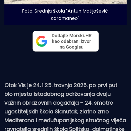
Foto: Srednja škola "Antun Matijašević 
Karamaneo"
Otok Vis je 24. i 25. travnja 2026. po prvi put
bio mjesto istodobnog održavanja dvaju
važnih obrazovnih događaja – 24. smotre
ugostiteljskih škola Slanutak, zlatno zrno
Mediterana i međužupanijskog stručnog vijeća
ravnatelja srednjih škola Splitsko-dalmatinske