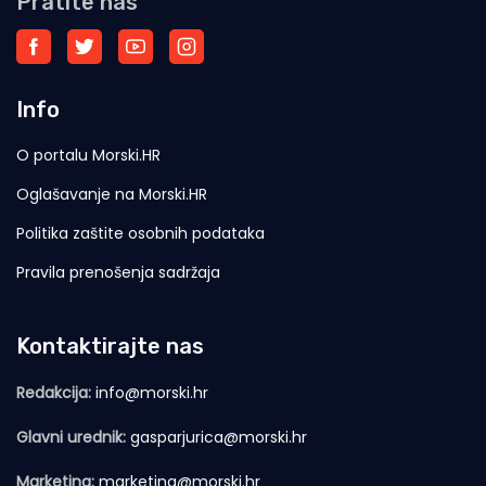
Pratite nas
Info
O portalu Morski.HR
Oglašavanje na Morski.HR
Politika zaštite osobnih podataka
Pravila prenošenja sadržaja
Kontaktirajte nas
Redakcija:
info@morski.hr
Glavni urednik:
gasparjurica@morski.hr
Marketing:
marketing@morski.hr