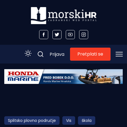
Pretplati se
Prijava
Početna
Morski plus
Morski TV
Obala
Splitsko plovno područje
Vis
škola
Otoci