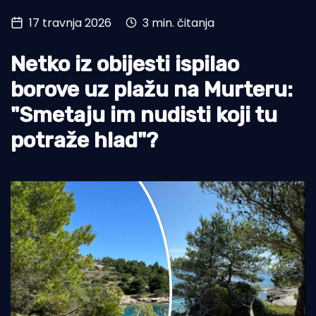
17 travnja 2026
3 min. čitanja
Turizam i nautika
Pomorstvo
Netko iz obijesti ispilao
Ribolov
borove uz plažu na Murteru:
"Smetaju im nudisti koji tu
Ekologija
potraže hlad"?
Tradicija i kultura