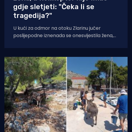
gdje sletjeti: "Čeka li se
tragedija?"
U kući za odmor na otoku Zlarinu jučer
poslijepodne iznenada se onesvijestila žena,
nakon čega je medicinskim helikopterom
prevezena u