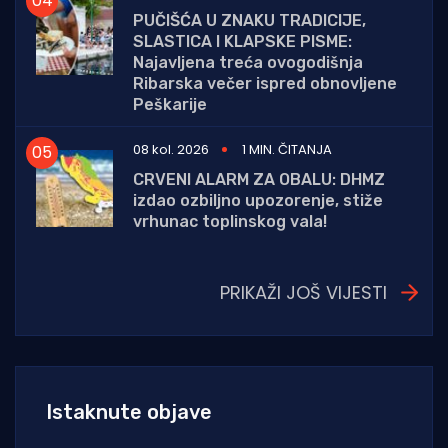
PUČIŠĆA U ZNAKU TRADICIJE,
SLASTICA I KLAPSKE PISME:
Najavljena treća ovogodišnja
Ribarska večer ispred obnovljene
Peškarije
08 kol. 2026
1 MIN. ČITANJA
CRVENI ALARM ZA OBALU: DHMZ
izdao ozbiljno upozorenje, stiže
vrhunac toplinskog vala!
PRIKAŽI JOŠ VIJESTI
Istaknute objave