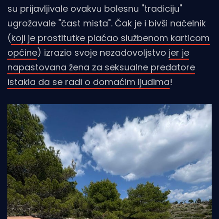
su prijavljivale ovakvu bolesnu "tradiciju"
ugrožavale "čast mista". Čak je i bivši načelnik
(
koji je prostitutke plaćao službenom karticom
općine
) izrazio svoje nezadovoljstvo
jer je
napastovana žena za seksualne predatore
istakla da se radi o domaćim ljudima
!