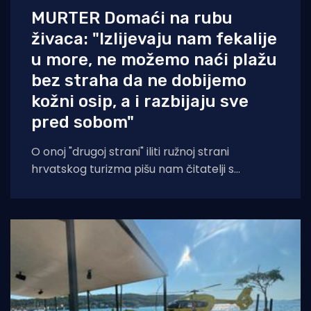
MURTER Domaći na rubu
živaca: "Izlijevaju nam fekalije
u more, ne možemo naći plažu
bez straha da ne dobijemo
kožni osip, a i razbijaju sve
pred sobom"
O onoj "drugoj strani" iliti ružnoj strani
hrvatskog turizma pišu nam čitatelji s
Murtera koji, kažu, muku muče