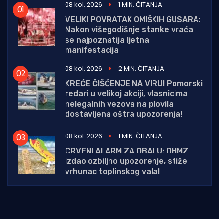
08 kol. 2026
1 MIN. ČITANJA
VELIKI POVRATAK OMIŠKIH GUSARA:
Nakon višegodišnje stanke vraća
se najpoznatija ljetna
manifestacija
08 kol. 2026
2 MIN. ČITANJA
KREĆE ČIŠĆENJE NA VIRU! Pomorski
redari u velikoj akciji, vlasnicima
nelegalnih vezova na plovila
dostavljena oštra upozorenja!
08 kol. 2026
1 MIN. ČITANJA
CRVENI ALARM ZA OBALU: DHMZ
izdao ozbiljno upozorenje, stiže
vrhunac toplinskog vala!