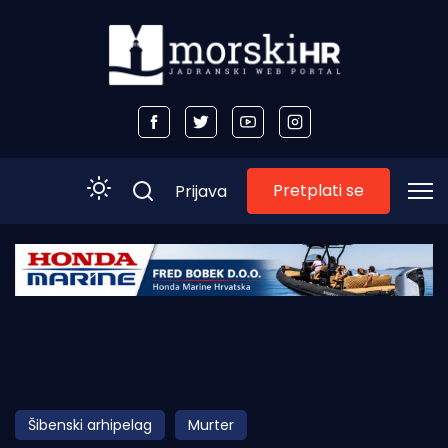
Pretplati se
Prijava
Početna
Morski plus
Morski TV
Obala
Šibenski arhipelag
Murter
Otoci