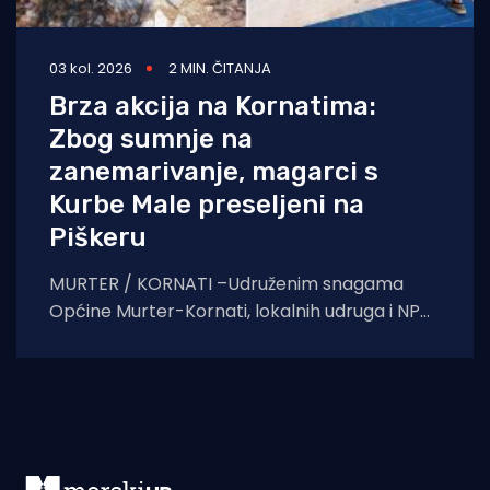
03 kol. 2026
2 MIN. ČITANJA
Brza akcija na Kornatima:
Zbog sumnje na
zanemarivanje, magarci s
Kurbe Male preseljeni na
Piškeru
MURTER / KORNATI –Udruženim snagama
Općine Murter-Kornati, lokalnih udruga i NP
Kornati, napuštenim je životinjama osiguran
novi dom s adekvatnom