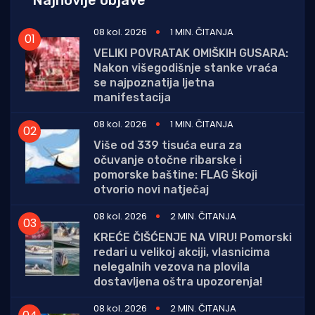
08 kol. 2026
1 MIN. ČITANJA
VELIKI POVRATAK OMIŠKIH GUSARA:
Nakon višegodišnje stanke vraća
se najpoznatija ljetna
manifestacija
08 kol. 2026
1 MIN. ČITANJA
Više od 339 tisuća eura za
očuvanje otočne ribarske i
pomorske baštine: FLAG Škoji
otvorio novi natječaj
08 kol. 2026
2 MIN. ČITANJA
KREĆE ČIŠĆENJE NA VIRU! Pomorski
redari u velikoj akciji, vlasnicima
nelegalnih vezova na plovila
dostavljena oštra upozorenja!
08 kol. 2026
2 MIN. ČITANJA