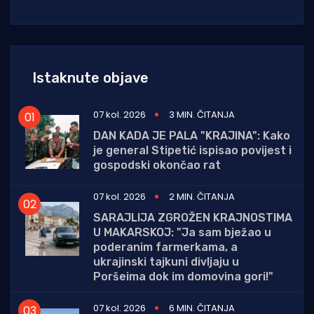
Istaknute objave
07 kol. 2026
3 MIN. ČITANJA
DAN KADA JE PALA "KRAJINA": Kako
je general Stipetić ispisao povijest i
gospodski okončao rat
07 kol. 2026
2 MIN. ČITANJA
SARAJLIJA ZGROŽEN KRAJNOSTIMA
U MAKARSKOJ: "Ja sam bježao u
poderanim farmerkama, a
ukrajinski tajkuni divljaju u
Poršeima dok im domovina gori!"
07 kol. 2026
6 MIN. ČITANJA