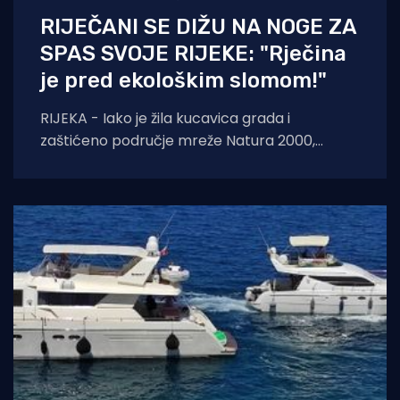
RIJEČANI SE DIŽU NA NOGE ZA
SPAS SVOJE RIJEKE: "Rječina
je pred ekološkim slomom!"
RIJEKA - Iako je žila kucavica grada i
zaštićeno područje mreže Natura 2000,
Rječina se sustavno uništava i pretvara u
odvodni