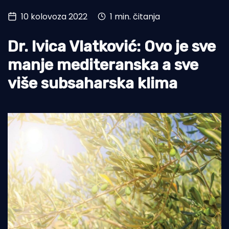
10 kolovoza 2022
1 min. čitanja
Turizam i nautika
Pomorstvo
Dr. Ivica Vlatković: Ovo je sve
Ribolov
manje mediteranska a sve
više subsaharska klima
Ekologija
Tradicija i kultura