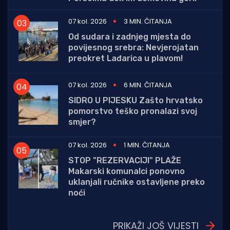
07 kol. 2026
3 MIN. ČITANJA
Od sudara i zadnjeg mjesta do
povijesnog srebra: Nevjerojatan
preokret Lađarica u plavom!
07 kol. 2026
6 MIN. ČITANJA
SIDRO U PIJESKU Zašto hrvatsko
pomorstvo teško pronalazi svoj
smjer?
07 kol. 2026
1 MIN. ČITANJA
STOP "REZERVACIJI" PLAŽE
Makarski komunalci ponovno
uklanjali ručnike ostavljene preko
noći
PRIKAŽI JOŠ VIJESTI