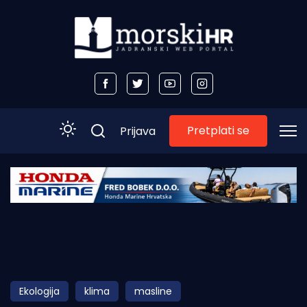
Pretplati se
Prijava
Početna
Morski plus
Morski TV
Obala
Ekologija
klima
masline
Otoci