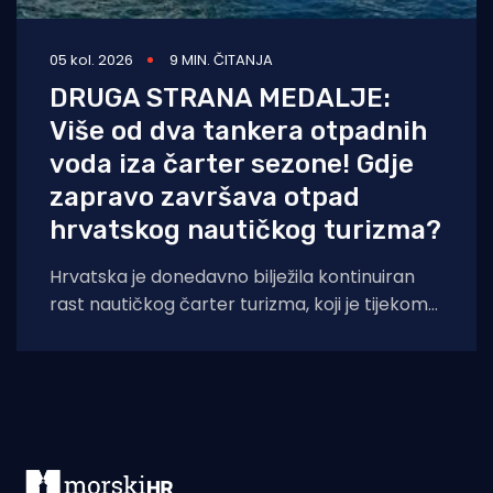
05 kol. 2026
9 MIN. ČITANJA
DRUGA STRANA MEDALJE:
Više od dva tankera otpadnih
voda iza čarter sezone! Gdje
zapravo završava otpad
hrvatskog nautičkog turizma?
Hrvatska je donedavno bilježila kontinuiran
rast nautičkog čarter turizma, koji je tijekom
2025. godine (siječanj–studeni) prema
podacima Ministarstva pomorstva,