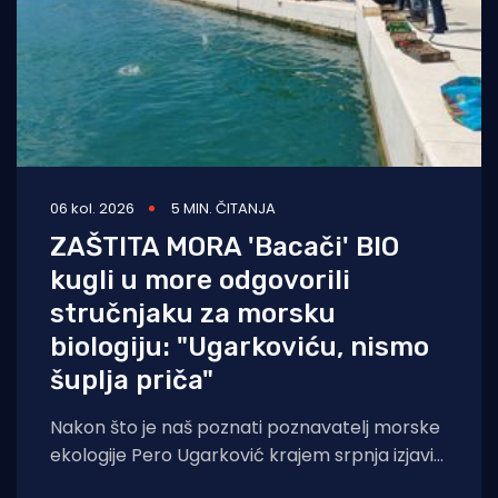
06 kol. 2026
5 MIN. ČITANJA
ZAŠTITA MORA 'Bacači' BIO
kugli u more odgovorili
stručnjaku za morsku
biologiju: "Ugarkoviću, nismo
šuplja priča"
Nakon što je naš poznati poznavatelj morske
ekologije Pero Ugarković krajem srpnja izjavio
kako je bacanje biokugli u more "