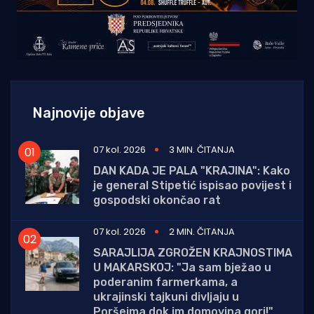
Najnovije objave
07 kol. 2026
3 MIN. ČITANJA
DAN KADA JE PALA "KRAJINA": Kako
je general Stipetić ispisao povijest i
gospodski okončao rat
07 kol. 2026
2 MIN. ČITANJA
SARAJLIJA ZGROŽEN KRAJNOSTIMA
U MAKARSKOJ: "Ja sam bježao u
poderanim farmerkama, a
ukrajinski tajkuni divljaju u
Poršeima dok im domovina gori!"