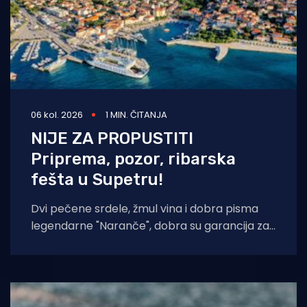
06 kol. 2026
1 MIN. ČITANJA
NIJE ZA PROPUSTITI
Priprema, pozor, ribarska
fešta u Supetru!
Dvi pečene srdele, žmul vina i dobra pisma
legendarne "Naranče", dobra su garancija za
još jednu "NOĆ