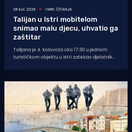
06 kol. 2026
1 MIN. ČITANJA
Talijan u Istri mobitelom
snimao malu djecu, uhvatio ga
zaštitar
Talijana je 4. kolovoza oko 17:30 u jednom
turističkom objektu u Istri zatekao djelatnik
zaštitarske tvrtke dok je mobitelom