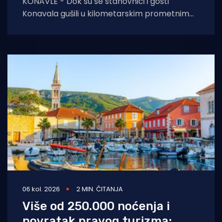
KONAVLE - Dok su se stanovnici i gosti
Konavala gušili u kilometarskim prometnim
čepovima na jedinoj lokalnoj cesti, načelniku
Boži Lasiću
06 kol. 2026
2 MIN. ČITANJA
Više od 250.000 noćenja i
povratak pravog turizma: