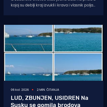
kojoj su deblji kraj izvukli i krava i vlasnik polja
na kojem
06 kol. 2026
2 MIN. ČITANJA
LUD, ZBUNJEN, USIDREN Na
Susku se gomila brodova