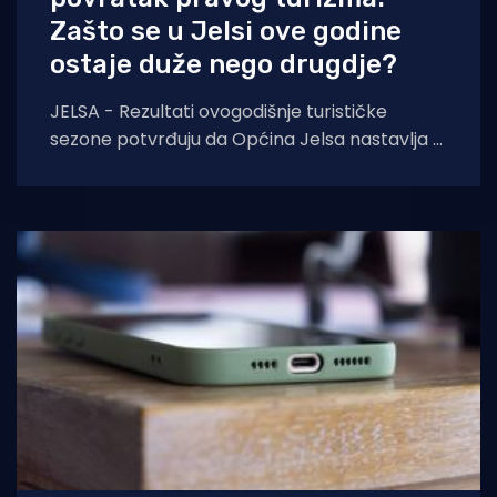
Zašto se u Jelsi ove godine
ostaje duže nego drugdje?
JELSA - Rezultati ovogodišnje turističke
sezone potvrđuju da Općina Jelsa nastavlja u
pozitivnom smjeru. Do 1. kolovoza ostvarili
smo 255.585