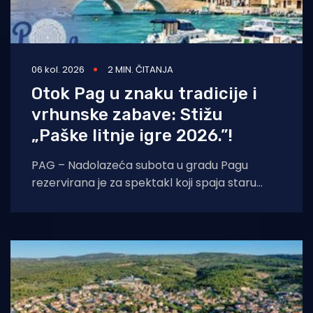
06 kol. 2026
2 MIN. ČITANJA
Otok Pag u znaku tradicije i
vrhunske zabave: Stižu
„Paške litnje igre 2026.”!
PAG – Nadolazeća subota u gradu Pagu
rezervirana je za spektakl koji spaja staru
tradiciju, natjecateljski duh i vrhunski provod.
U