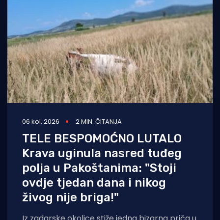
06 kol. 2026
2 MIN. ČITANJA
TELE BESPOMOĆNO LUTALO
Krava uginula nasred tuđeg
polja u Pakoštanima: "Stoji
ovdje tjedan dana i nikog
živog nije briga!"
Iz zadarske okolice stiže jedna bizarna priča u