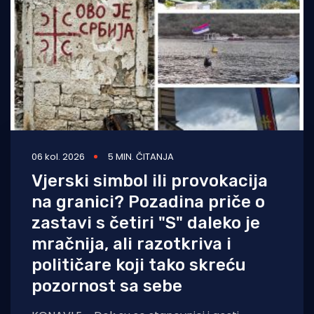
Turizam i nautika
Pomorstvo
Ribolov
Ekologija
Tradicija i kultura
06 kol. 2026
5 MIN. ČITANJA
Vjerski simbol ili provokacija
na granici? Pozadina priče o
zastavi s četiri "S" daleko je
mračnija, ali razotkriva i
političare koji tako skreću
pozornost sa sebe