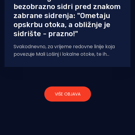
bezobrazno sidri pred znakom
zabrane sidrenja: "Ometaju
opskrbu otoka, a obližnje je
sidrište - prazno!"
Svakodnevno, za vrijeme redovne linije koja
povezuje Mali Lošinj i lokalne otoke, te ih
opskrbljuje namirnicama, po cijeloj uvali sidre
VIŠE OBJAVA