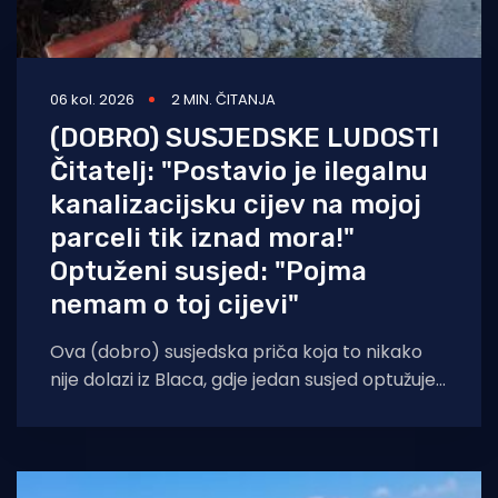
06 kol. 2026
2 MIN. ČITANJA
(DOBRO) SUSJEDSKE LUDOSTI
Čitatelj: "Postavio je ilegalnu
kanalizacijsku cijev na mojoj
parceli tik iznad mora!"
Optuženi susjed: "Pojma
nemam o toj cijevi"
Ova (dobro) susjedska priča koja to nikako
nije dolazi iz Blaca, gdje jedan susjed optužuje
onog do sebe za razvlačenje