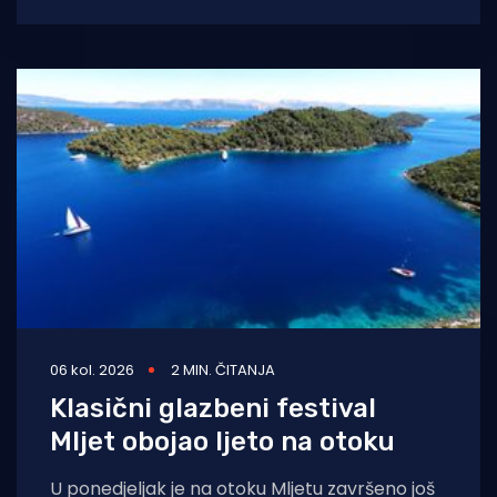
sumnjiči da je opuškom cigarete izazvao
požar. Incident se dogodio
06 kol. 2026
2 MIN. ČITANJA
Klasični glazbeni festival
Mljet obojao ljeto na otoku
U ponedjeljak je na otoku Mljetu završeno još