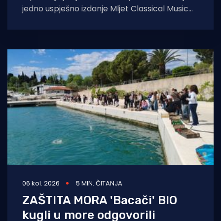
jedno uspješno izdanje Mljet Classical Music
Festivala, koji je i ovoga ljeta
06 kol. 2026
5 MIN. ČITANJA
ZAŠTITA MORA 'Bacači' BIO
kugli u more odgovorili